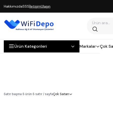
Hakkımızda
SSS
İletişim
Ulaşın
Ürün Kategorileri
Markalar
Çok Sa
Çok Satan
Satır başına
5
ürün
·
5
satır / sayfa