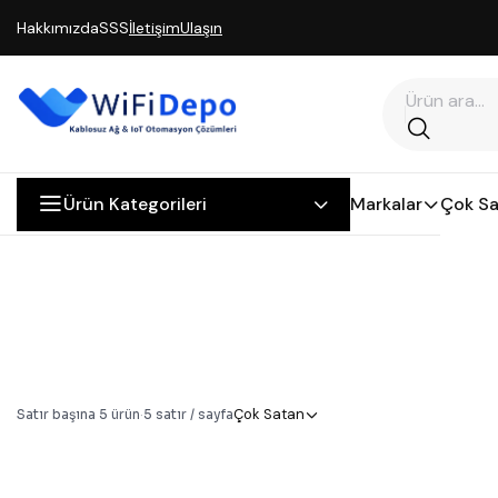
Hakkımızda
SSS
İletişim
Ulaşın
Ürün Kategorileri
Markalar
Çok Sa
Çok Satan
Satır başına
5
ürün
·
5
satır / sayfa