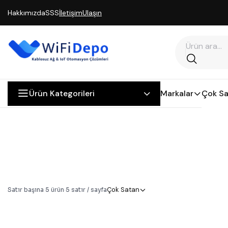
Hakkımızda
SSS
İletişim
Ulaşın
Ürün Kategorileri
Markalar
Çok Sa
Çok Satan
Satır başına
5
ürün
·
5
satır / sayfa