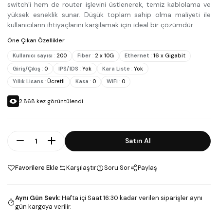
switch’i hem de router işlevini üstlenerek, temiz kablolama ve
yüksek esneklik sunar. Düşük toplam sahip olma maliyeti ile
kullanıcıların ihtiyaçlarını karşılamak için ideal bir çözümdür.
Öne Çıkan Özellikler
Kullanıcı sayısı
:
200
Fiber
:
2 x 10G
Ethernet
:
16 x Gigabit
Giriş/Çıkış
:
0
IPS/IDS
:
Yok
Kara Liste
:
Yok
Yıllık Lisans
:
Ücretli
Kasa
:
0
WiFi
:
0
2.868
kez görüntülendi
Adet
Satın Al
Favorilere Ekle
Karşılaştır
Soru Sor
Paylaş
Aynı Gün Sevk
:
Hafta içi Saat 16:30 kadar verilen siparişler aynı
gün kargoya verilir.