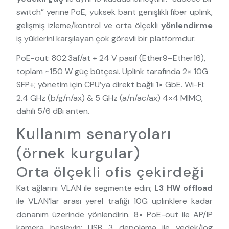
switch” yerine PoE, yüksek bant genişlikli fiber uplink,
gelişmiş izleme/kontrol ve orta ölçekli
yönlendirme
iş yüklerini karşılayan çok görevli bir platformdur.
PoE-out: 802.3af/at + 24 V pasif (Ether9–Ether16),
toplam ~150 W güç bütçesi. Uplink tarafında 2× 10G
SFP+; yönetim için CPU’ya direkt bağlı 1× GbE. Wi-Fi:
2.4 GHz (b/g/n/ax) & 5 GHz (a/n/ac/ax) 4×4 MIMO,
dahili 5/6 dBi anten.
Kullanım senaryoları
(örnek kurgular)
Orta ölçekli ofis çekirdeği
Kat ağlarını VLAN ile segmente edin;
L3 HW offload
ile VLAN’lar arası yerel trafiği 10G uplinklere kadar
donanım üzerinde yönlendirin. 8× PoE-out ile AP/IP
kamera besleyin; USB 3 depolama ile yedek/log