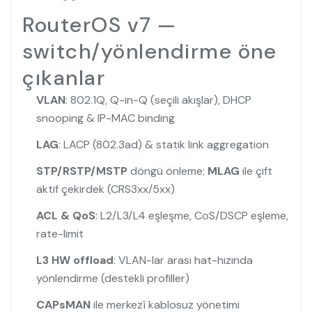
RouterOS v7 —
switch/yönlendirme öne
çıkanlar
VLAN
: 802.1Q, Q-in-Q (seçili akışlar), DHCP
snooping & IP-MAC binding
LAG
: LACP (802.3ad) & statik link aggregation
STP/RSTP/MSTP
döngü önleme;
MLAG
ile çift
aktif çekirdek (CRS3xx/5xx)
ACL & QoS
: L2/L3/L4 eşleşme, CoS/DSCP eşleme,
rate-limit
L3 HW offload
: VLAN-lar arası hat-hızında
yönlendirme (destekli profiller)
CAPsMAN
ile merkezî kablosuz yönetimi