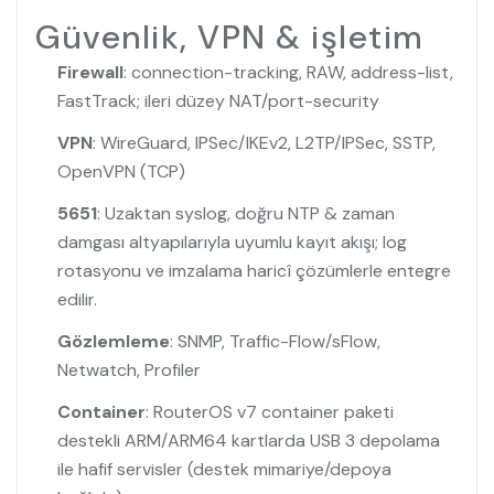
Güvenlik, VPN & işletim
Firewall
: connection-tracking, RAW, address-list,
FastTrack; ileri düzey NAT/port-security
VPN
: WireGuard, IPSec/IKEv2, L2TP/IPSec, SSTP,
OpenVPN (TCP)
5651
:
Uzaktan syslog
, doğru NTP & zaman
damgası altyapılarıyla uyumlu kayıt akışı; log
rotasyonu ve imzalama haricî çözümlerle entegre
edilir.
Gözlemleme
: SNMP, Traffic-Flow/sFlow,
Netwatch, Profiler
Container
: RouterOS v7
container
paketi
destekli ARM/ARM64 kartlarda USB 3 depolama
ile hafif servisler (destek mimariye/depoya