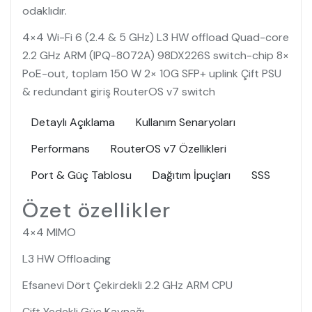
odaklıdır.
4×4 Wi-Fi 6 (2.4 & 5 GHz) L3 HW offload Quad-core
2.2 GHz ARM (IPQ-8072A) 98DX226S switch-chip 8×
PoE-out, toplam 150 W 2× 10G SFP+ uplink Çift PSU
& redundant giriş RouterOS v7 switch
Detaylı Açıklama
Kullanım Senaryoları
Performans
RouterOS v7 Özellikleri
Port & Güç Tablosu
Dağıtım İpuçları
SSS
Özet özellikler
4×4 MIMO
L3 HW Offloading
Efsanevi Dört Çekirdekli 2.2 GHz ARM CPU
Çift Yedekli Güç Kaynağı