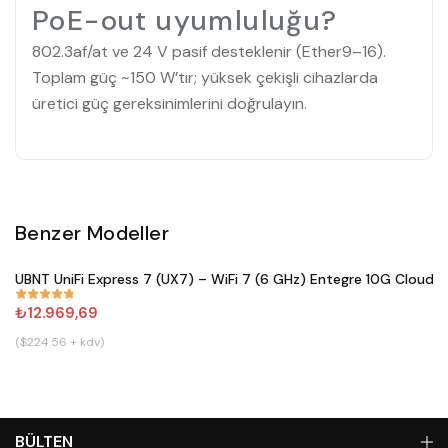
PoE-out uyumluluğu?
802.3af/at ve 24 V pasif desteklenir (Ether9–16).
Toplam güç ~150 W’tır; yüksek çekişli cihazlarda
üretici güç gereksinimlerini doğrulayın.
Benzer Modeller
Satın Al
UBNT UniFi Express 7 (UX7) – WiFi 7 (6 GHz) Entegre 10G Cloud 
#
833
₺12.969,69
($224.56 + kdv)
BÜLTEN