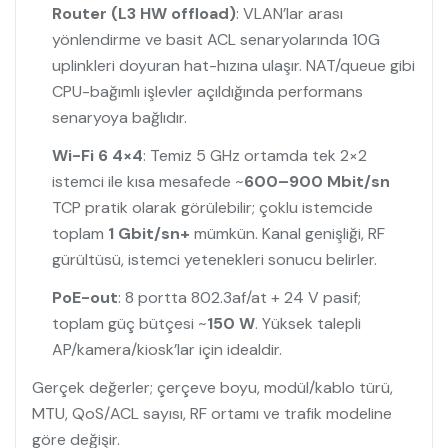
Router (L3 HW offload)
: VLAN’lar arası
yönlendirme ve basit ACL senaryolarında 10G
uplinkleri doyuran hat-hızına ulaşır. NAT/queue gibi
CPU-bağımlı işlevler açıldığında performans
senaryoya bağlıdır.
Wi-Fi 6 4×4
: Temiz 5 GHz ortamda tek 2×2
istemci ile kısa mesafede ~
600–900 Mbit/sn
TCP pratik olarak görülebilir; çoklu istemcide
toplam
1 Gbit/sn+
mümkün. Kanal genişliği, RF
gürültüsü, istemci yetenekleri sonucu belirler.
PoE-out
: 8 portta 802.3af/at + 24 V pasif;
toplam güç bütçesi ~
150 W
. Yüksek talepli
AP/kamera/kiosk’lar için idealdir.
Gerçek değerler; çerçeve boyu, modül/kablo türü,
MTU, QoS/ACL sayısı, RF ortamı ve trafik modeline
göre değişir.