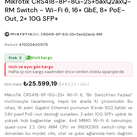
Mikrotik CRS418-8P-8G-2S+5axQ2axQ-
RM Switch - Wi-Fi 6, 16× GbE, 8× PoE-
Out, 2× 10G SFP+
SKU
:
CRS418-8P-8G-2S+5axQ2axQ-RM
Barkod
:
4752224005175
Hızlı kargo
Stok: 3
Hızlı ve aynı gün kargo
Hafta içi son kargo saatinden önce verilen stoklu siparişlerde.
₺25.599,19
($443.23 + kdv)
KDV Dahil :
MikroTik CRS418-8P-8G-2S+ Wi-Fi 6, "Bir Switch'ten Fazlası"
mottosuyla tasarlanmış, hepsi bir arada 1U çözümüdür. Bu
cihaz, 16 adet Gigabit Ethernet portunun 8'inde 802.3af/at ve
24V pasif PoE-out desteği sunarken, 2 adet 10G SFP+ uplink ile
yüksek hızlı bağlantılar sağlar. 4x4 MIMO Wi-Fi 6 teknolojisi,
quad-core 2.2 GHz ARM CPU ve 98DX226S switch-chip ile
donatılan bu model, ofis, otel ve şube ağlarında hem dağıtım