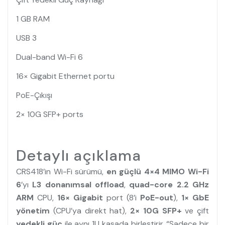
1 GB RAM
USB 3
Dual-band Wi-Fi 6
16× Gigabit Ethernet portu
PoE-Çıkışı
2× 10G SFP+ ports
Detaylı açıklama
CRS418’in Wi-Fi sürümü,
en güçlü 4×4 MIMO Wi-Fi
6
’yı
L3 donanımsal offload
,
quad-core 2.2 GHz
ARM
CPU,
16× Gigabit
port (8’i
PoE-out
),
1× GbE
yönetim
(CPU’ya direkt hat),
2× 10G SFP+
ve çift
yedekli güç
ile aynı 1U kasada birleştirir. “Sadece bir