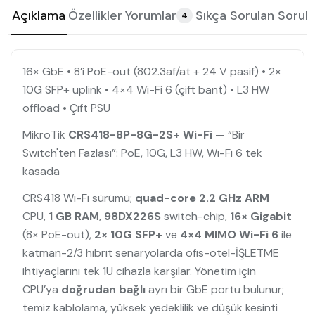
Açıklama
Özellikler
Yorumlar
Sıkça Sorulan Sorula
4
16× GbE • 8’i PoE-out (802.3af/at + 24 V pasif) • 2×
10G SFP+ uplink • 4×4 Wi-Fi 6 (çift bant) • L3 HW
offload • Çift PSU
MikroTik
CRS418-8P-8G-2S+ Wi-Fi
—
“Bir
Switch'ten Fazlası”
: PoE, 10G, L3 HW, Wi-Fi 6 tek
kasada
CRS418 Wi-Fi sürümü;
quad-core 2.2 GHz ARM
CPU,
1 GB RAM
,
98DX226S
switch-chip,
16× Gigabit
(8× PoE-out),
2× 10G SFP+
ve
4×4 MIMO Wi-Fi 6
ile
katman-2/3 hibrit senaryolarda ofis-otel-İŞLETME
ihtiyaçlarını tek 1U cihazla karşılar. Yönetim için
CPU’ya
doğrudan bağlı
ayrı bir GbE portu bulunur;
temiz kablolama, yüksek yedeklilik ve düşük kesinti