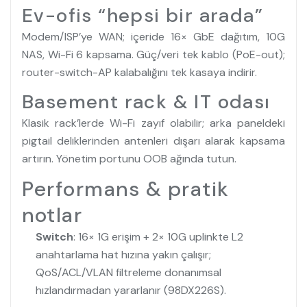
Ev-ofis “hepsi bir arada”
Modem/ISP’ye WAN; içeride 16× GbE dağıtım, 10G
NAS, Wi-Fi 6 kapsama. Güç/veri tek kablo (PoE-out);
router-switch-AP kalabalığını tek kasaya indirir.
Basement rack & IT odası
Klasik rack’lerde Wi-Fi zayıf olabilir; arka paneldeki
pigtail deliklerinden antenleri dışarı alarak kapsama
artırın. Yönetim portunu OOB ağında tutun.
Performans & pratik
notlar
Switch
: 16× 1G erişim + 2× 10G uplinkte L2
anahtarlama hat hızına yakın çalışır;
QoS/ACL/VLAN filtreleme donanımsal
hızlandırmadan yararlanır (98DX226S).