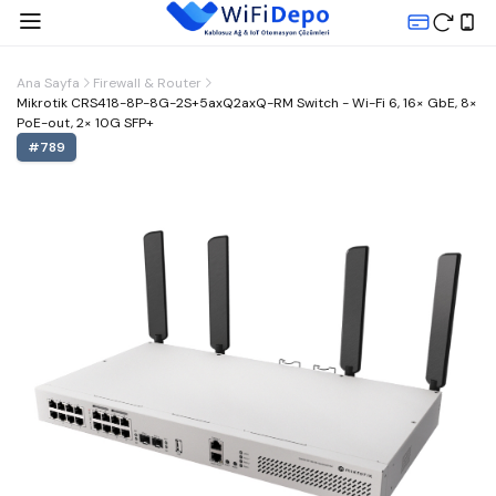
Ana Sayfa
Firewall & Router
Mikrotik CRS418-8P-8G-2S+5axQ2axQ-RM Switch - Wi-Fi 6, 16× GbE, 8×
PoE-out, 2× 10G SFP+
#
789