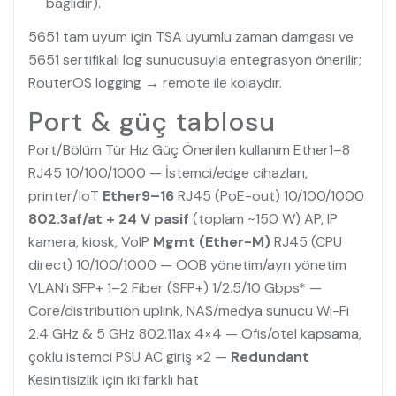
bağlıdır).
5651 tam uyum için TSA uyumlu zaman damgası ve
5651 sertifikalı log sunucusuyla entegrasyon önerilir;
RouterOS
logging
→
remote
ile kolaydır.
Port & güç tablosu
Port/Bölüm Tür Hız Güç Önerilen kullanım Ether1–8
RJ45 10/100/1000 — İstemci/edge cihazları,
printer/IoT
Ether9–16
RJ45 (PoE-out) 10/100/1000
802.3af/at + 24 V pasif
(toplam ~150 W) AP, IP
kamera, kiosk, VoIP
Mgmt (Ether-M)
RJ45 (CPU
direct) 10/100/1000 — OOB yönetim/ayrı yönetim
VLAN’ı SFP+ 1–2 Fiber (SFP+) 1/2.5/10 Gbps* —
Core/distribution uplink, NAS/medya sunucu Wi-Fi
2.4 GHz & 5 GHz 802.11ax 4×4 — Ofis/otel kapsama,
çoklu istemci PSU AC giriş ×2 —
Redundant
Kesintisizlik için iki farklı hat