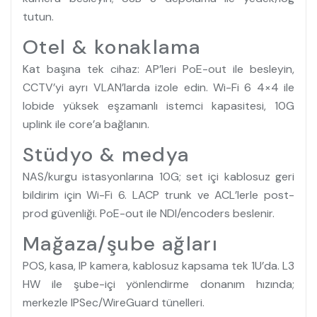
tutun.
Otel & konaklama
Kat başına tek cihaz: AP’leri PoE-out ile besleyin,
CCTV’yi ayrı VLAN’larda izole edin. Wi-Fi 6 4×4 ile
lobide yüksek eşzamanlı istemci kapasitesi, 10G
uplink ile core’a bağlanın.
Stüdyo & medya
NAS/kurgu istasyonlarına 10G; set içi kablosuz geri
bildirim için Wi-Fi 6. LACP trunk ve ACL’lerle post-
prod güvenliği. PoE-out ile NDI/encoders beslenir.
Mağaza/şube ağları
POS, kasa, IP kamera, kablosuz kapsama tek 1U’da. L3
HW ile şube-içi yönlendirme donanım hızında;
merkezle IPSec/WireGuard tünelleri.