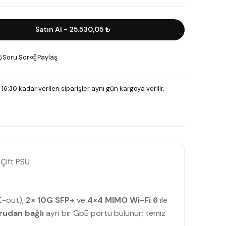
Satın Al
-
25.530,05 ₺
Soru Sor
Paylaş
 16:30 kadar verilen siparişler aynı gün kargoya verilir.
 Çift PSU
E-out),
2× 10G SFP+
ve
4×4 MIMO Wi-Fi 6
ile
rudan bağlı
ayrı bir GbE portu bulunur; temiz