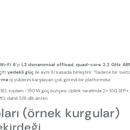
Wi-Fi 6
’yı
L3 donanımsal offload
,
quad-core 2.2 GHz AR
çift
yedekli güç
ile aynı 1U kasada birleştirir. “Sadece bir switc
irme
iş yüklerini karşılayan çok görevli bir platformdur.
6), toplam ~150 W güç bütçesi. Uplink tarafında 2× 10G SFP+; y
, dahili 5/6 dBi anten.
ları (örnek kurgular)
ekirdeği