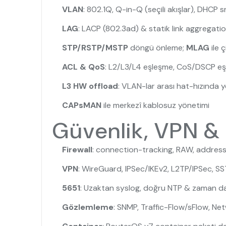
VLAN
: 802.1Q, Q-in-Q (seçili akışlar), DHCP
LAG
: LACP (802.3ad) & statik link aggregati
STP/RSTP/MSTP
döngü önleme;
MLAG
ile 
ACL & QoS
: L2/L3/L4 eşleşme, CoS/DSCP eşl
L3 HW offload
: VLAN-lar arası hat-hızında y
CAPsMAN
ile merkezî kablosuz yönetimi
Güvenlik, VPN & 
Firewall
: connection-tracking, RAW, address-
VPN
: WireGuard, IPSec/IKEv2, L2TP/IPSec, 
5651
:
Uzaktan syslog
, doğru NTP & zaman dam
Gözlemleme
: SNMP, Traffic-Flow/sFlow, Net