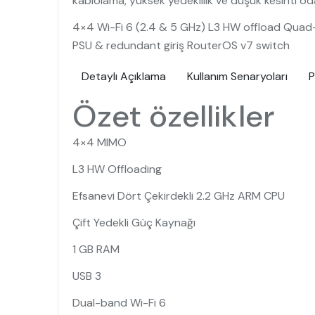
kablolama, yüksek yedeklilik ve düşük kesinti oda
4×4 Wi-Fi 6 (2.4 & 5 GHz) L3 HW offload Quad
PSU & redundant giriş RouterOS v7 switch
Detaylı Açıklama
Kullanım Senaryoları
P
Özet özellikler
4×4 MIMO
L3 HW Offloading
Efsanevi Dört Çekirdekli 2.2 GHz ARM CPU
Çift Yedekli Güç Kaynağı
1 GB RAM
USB 3
Dual-band Wi-Fi 6