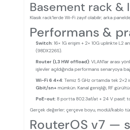
Basement rack & I
Klasik rack’lerde Wi-Fi zayıf olabilir; arka pane
Performans & pra
Switch
: 16× 1G erişim + 2× 10G uplinkte L2 
(98DX226S).
Router (L3 HW offload)
: VLAN’lar arası yö
işlevler açıldığında performans senaryoya bağl
Wi-Fi 6 4×4
: Temiz 5 GHz ortamda tek 2×2 i
Gbit/sn+
mümkün. Kanal genişliği, RF gürültüs
PoE-out
: 8 portta 802.3af/at + 24 V pasif; 
Gerçek değerler; çerçeve boyu, modül/kablo türü
RouterOS v7 — s