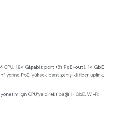
M
CPU,
16× Gigabit
port (8’i
PoE-out
),
1× GbE
h” yerine PoE, yüksek bant genişlikli fiber uplink,
önetim için CPU’ya direkt bağlı 1× GbE. Wi-Fi: