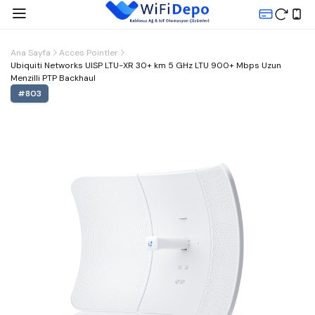
Ana Sayfa
Acces Pointler
Ubiquiti Networks UISP LTU-XR 30+ km 5 GHz LTU 900+ Mbps Uzun
Menzilli PTP Backhaul
#
803