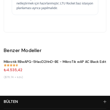
netleştirmek için hazırlanmıştır; LTU Rocket baz istasyon
planlaması ayrıca yapılmalıdır.
Benzer Modeller
Satın Al
Mikrotik RBwAPG-5HacD2HnD-BE - MikroTik wAP AC Black Editio
#
671
₺4.535,42
($78.74 + kdv)
BÜLTEN