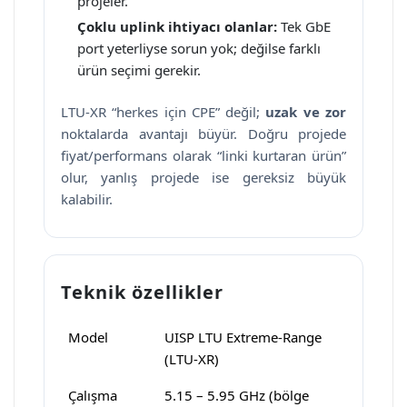
projeler.
Çoklu uplink ihtiyacı olanlar:
Tek GbE
port yeterliyse sorun yok; değilse farklı
ürün seçimi gerekir.
LTU-XR “herkes için CPE” değil;
uzak ve zor
noktalarda avantajı büyür. Doğru projede
fiyat/performans olarak “linki kurtaran ürün”
olur, yanlış projede ise gereksiz büyük
kalabilir.
Teknik özellikler
Model
UISP LTU Extreme-Range
(LTU-XR)
Çalışma
5.15 – 5.95 GHz (bölge