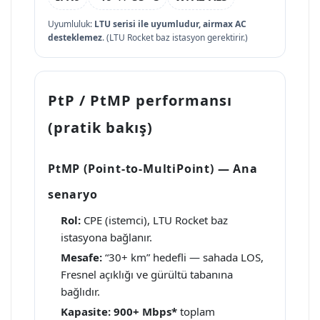
Uyumluluk:
LTU serisi ile uyumludur, airmax AC
desteklemez
. (LTU Rocket baz istasyon gerektirir.)
PtP / PtMP performansı
(pratik bakış)
PtMP (Point-to-MultiPoint) — Ana
senaryo
Rol:
CPE (istemci), LTU Rocket baz
istasyona bağlanır.
Mesafe:
“30+ km” hedefli — sahada LOS,
Fresnel açıklığı ve gürültü tabanına
bağlıdır.
Kapasite:
900+ Mbps*
toplam