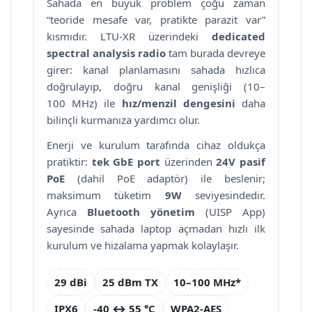
Sahada en büyük problem çoğu zaman
“teoride mesafe var, pratikte parazit var”
kısmıdır. LTU-XR üzerindeki
dedicated
spectral analysis radio
tam burada devreye
girer: kanal planlamasını sahada hızlıca
doğrulayıp, doğru kanal genişliği (10–
100 MHz) ile
hız/menzil dengesini
daha
bilinçli kurmanıza yardımcı olur.
Enerji ve kurulum tarafında cihaz oldukça
pratiktir:
tek GbE port
üzerinden
24V pasif
PoE
(dahil PoE adaptör) ile beslenir;
maksimum tüketim
9W
seviyesindedir.
Ayrıca
Bluetooth yönetim
(UISP App)
sayesinde sahada laptop açmadan hızlı ilk
kurulum ve hizalama yapmak kolaylaşır.
29 dBi
25 dBm TX
10–100 MHz*
IPX6
-40 ↔ 55 °C
WPA2-AES