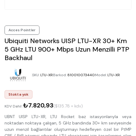
Acces Pointler
Ubiquiti Networks UISP LTU-XR 30+ Km
5 GHz LTU 900+ Mbps Uzun Menzilli PTP
Backhaul
SKU
:
LTU-XR
Barkod
:
810010073440
Model
:
LTU-XR
Stokta yok
₺7.820,93
($135.78 + kdv)
KDV Dahil :
UBNT UISP LTU-XR, LTU Rocket baz istasyonlarıyla veya
noktadan noktaya çalışan, 5 GHz bandında 30+ km seviyesinde
uzun menzil bağlantılar oluşturmayı hedefleyen özel bir PtMP
CPE / PtP istemci cihazıdır. LTU ekosistemi için tasarlanmış olan