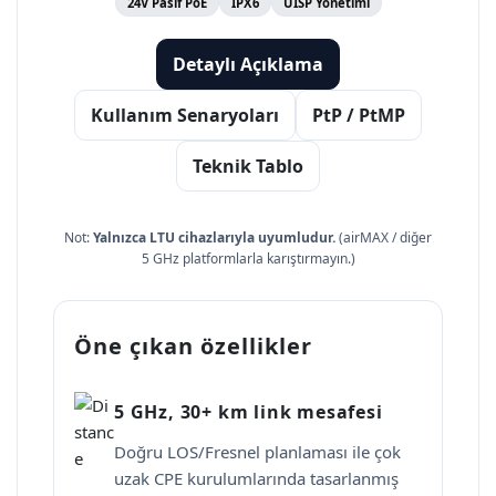
24V Pasif PoE
IPX6
UISP Yönetimi
Detaylı Açıklama
Kullanım Senaryoları
PtP / PtMP
Teknik Tablo
Not:
Yalnızca LTU cihazlarıyla uyumludur.
(airMAX / diğer
5 GHz platformlarla karıştırmayın.)
Öne çıkan özellikler
5 GHz, 30+ km link mesafesi
Doğru LOS/Fresnel planlaması ile çok
uzak CPE kurulumlarında tasarlanmış