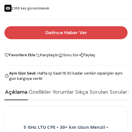
2.188
kez görüntülendi
Gelince Haber Ver
Favorilere Ekle
Karşılaştır
Soru Sor
Paylaş
Aynı Gün Sevk
:
Hafta içi Saat 16:30 kadar verilen siparişler aynı
gün kargoya verilir.
Açıklama
Özellikler
Yorumlar
Sıkça Sorulan Sorular
2
5 GHz LTU CPE • 30+ km Uzun Menzil •