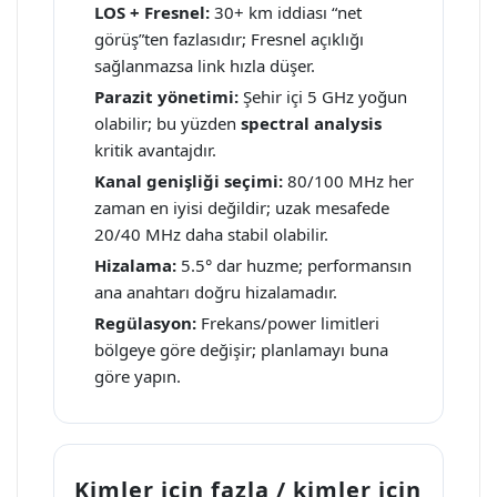
LOS + Fresnel:
30+ km iddiası “net
görüş”ten fazlasıdır; Fresnel açıklığı
sağlanmazsa link hızla düşer.
Parazit yönetimi:
Şehir içi 5 GHz yoğun
olabilir; bu yüzden
spectral analysis
kritik avantajdır.
Kanal genişliği seçimi:
80/100 MHz her
zaman en iyisi değildir; uzak mesafede
20/40 MHz daha stabil olabilir.
Hizalama:
5.5° dar huzme; performansın
ana anahtarı doğru hizalamadır.
Regülasyon:
Frekans/power limitleri
bölgeye göre değişir; planlamayı buna
göre yapın.
Kimler için fazla / kimler için