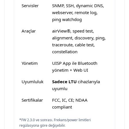
Servisler
SNMP, SSH, dynamic DNS,
webserver, remote log,
ping watchdog
Araçlar
airView®, speed test,
alignment, discovery, ping,
traceroute, cable test,
constellation
Yönetim
UISP App ile Bluetooth
yönetim + Web UI
Uyumluluk
Sadece LTU
cihazlarıyla
uyumlu
Sertifikalar
FCC, IC, CE; NDAA
compliant
*FW 2.3.0 ve sonrası. Frekans/power limitleri
regülasyona göre değişebilir.