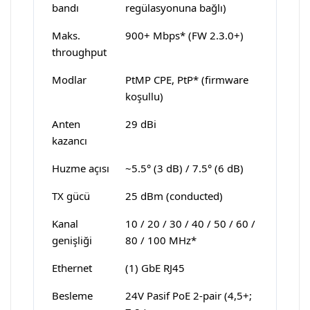
bandı
regülasyonuna bağlı)
Maks.
900+ Mbps* (FW 2.3.0+)
throughput
Modlar
PtMP CPE, PtP* (firmware
koşullu)
Anten
29 dBi
kazancı
Huzme açısı
~5.5° (3 dB) / 7.5° (6 dB)
TX gücü
25 dBm (conducted)
Kanal
10 / 20 / 30 / 40 / 50 / 60 /
genişliği
80 / 100 MHz*
Ethernet
(1) GbE RJ45
Besleme
24V Pasif PoE 2-pair (4,5+;