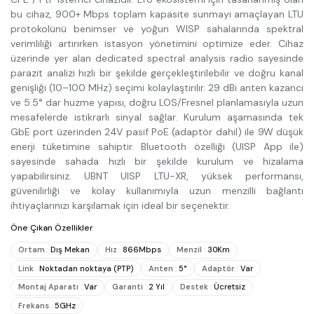
bu cihaz, 900+ Mbps toplam kapasite sunmayı amaçlayan LTU
protokolünü benimser ve yoğun WISP sahalarında spektral
verimliliği artırırken istasyon yönetimini optimize eder. Cihaz
üzerinde yer alan dedicated spectral analysis radio sayesinde
parazit analizi hızlı bir şekilde gerçekleştirilebilir ve doğru kanal
genişliği (10–100 MHz) seçimi kolaylaştırılır. 29 dBi anten kazancı
ve 5.5° dar huzme yapısı, doğru LOS/Fresnel planlamasıyla uzun
mesafelerde istikrarlı sinyal sağlar. Kurulum aşamasında tek
GbE port üzerinden 24V pasif PoE (adaptör dahil) ile 9W düşük
enerji tüketimine sahiptir. Bluetooth özelliği (UISP App ile)
sayesinde sahada hızlı bir şekilde kurulum ve hizalama
yapabilirsiniz. UBNT UISP LTU-XR, yüksek performansı,
güvenilirliği ve kolay kullanımıyla uzun menzilli bağlantı
ihtiyaçlarınızı karşılamak için ideal bir seçenektir.
Öne Çıkan Özellikler
Ortam
:
Dış Mekan
Hız
:
866Mbps
Menzil
:
30Km
Link
:
Noktadan noktaya (PTP)
Anten
:
5°
Adaptör
:
Var
Montaj Aparatı
:
Var
Garanti
:
2 Yıl
Destek
:
Ücretsiz
Frekans
:
5GHz