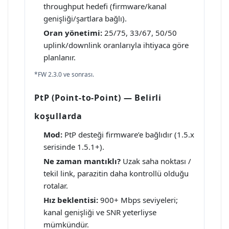
throughput hedefi (firmware/kanal
genişliği/şartlara bağlı).
Oran yönetimi:
25/75, 33/67, 50/50
uplink/downlink oranlarıyla ihtiyaca göre
planlanır.
*FW 2.3.0 ve sonrası.
PtP (Point-to-Point) — Belirli
koşullarda
Mod:
PtP desteği firmware’e bağlıdır (1.5.x
serisinde 1.5.1+).
Ne zaman mantıklı?
Uzak saha noktası /
tekil link, parazitin daha kontrollü olduğu
rotalar.
Hız beklentisi:
900+ Mbps seviyeleri;
kanal genişliği ve SNR yeterliyse
mümkündür.