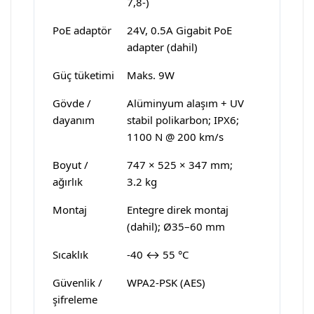
7,8-)
PoE adaptör
24V, 0.5A Gigabit PoE
adapter (dahil)
Güç tüketimi
Maks. 9W
Gövde /
Alüminyum alaşım + UV
dayanım
stabil polikarbon; IPX6;
1100 N @ 200 km/s
Boyut /
747 × 525 × 347 mm;
ağırlık
3.2 kg
Montaj
Entegre direk montaj
(dahil); Ø35–60 mm
Sıcaklık
-40 ↔ 55 °C
Güvenlik /
WPA2-PSK (AES)
şifreleme