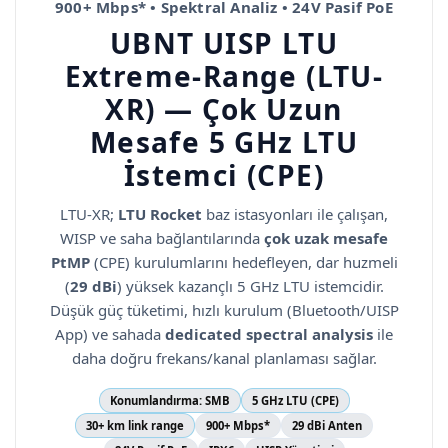
900+ Mbps* • Spektral Analiz • 24V Pasif PoE
UBNT
UISP LTU
Extreme-Range (LTU-
XR)
— Çok Uzun
Mesafe 5 GHz LTU
İstemci (CPE)
LTU-XR;
LTU Rocket
baz istasyonları ile çalışan,
WISP ve saha bağlantılarında
çok uzak mesafe
PtMP
(CPE) kurulumlarını hedefleyen, dar huzmeli
(
29 dBi
) yüksek kazançlı 5 GHz LTU istemcidir.
Düşük güç tüketimi, hızlı kurulum (Bluetooth/UISP
App) ve sahada
dedicated spectral analysis
ile
daha doğru frekans/kanal planlaması sağlar.
Konumlandırma:
SMB
5 GHz LTU (CPE)
30+ km link range
900+ Mbps*
29 dBi Anten