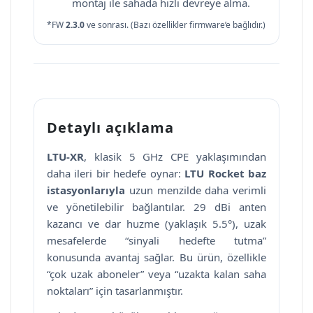
montaj ile sahada hızlı devreye alma.
*FW
2.3.0
ve sonrası. (Bazı özellikler firmware’e bağlıdır.)
Detaylı açıklama
LTU-XR
, klasik 5 GHz CPE yaklaşımından
daha ileri bir hedefe oynar:
LTU Rocket baz
istasyonlarıyla
uzun menzilde daha verimli
ve yönetilebilir bağlantılar. 29 dBi anten
kazancı ve dar huzme (yaklaşık 5.5°), uzak
mesafelerde “sinyali hedefte tutma”
konusunda avantaj sağlar. Bu ürün, özellikle
“çok uzak aboneler” veya “uzakta kalan saha
noktaları” için tasarlanmıştır.