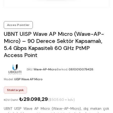
Acces Pointler
UBNT UISP Wave AP Micro (Wave-AP-
Micro) – 90 Derece Sektör Kapsamalı,
5.4 Gbps Kapasiteli 60 GHz PtMP
Access Point
SKU
:
Wave-AP-Micro
Barkod
:
0810010079428
Model
:
UISP Wave AP Micro
Stokta yok
₺29.098,29
($505.60 + kdv)
KDV Dahil :
UBNT UISP Wave AP Micro (Wave-AP-Micro), dış mekan çok