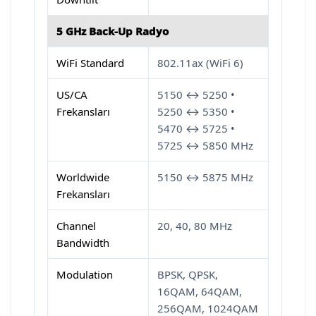
5 GHz Back-Up Radyo
WiFi Standard
802.11ax (WiFi 6)
US/CA
5150 ↔ 5250 •
Frekansları
5250 ↔ 5350 •
5470 ↔ 5725 •
5725 ↔ 5850 MHz
Worldwide
5150 ↔ 5875 MHz
Frekansları
Channel
20, 40, 80 MHz
Bandwidth
Modulation
BPSK, QPSK,
16QAM, 64QAM,
256QAM, 1024QAM