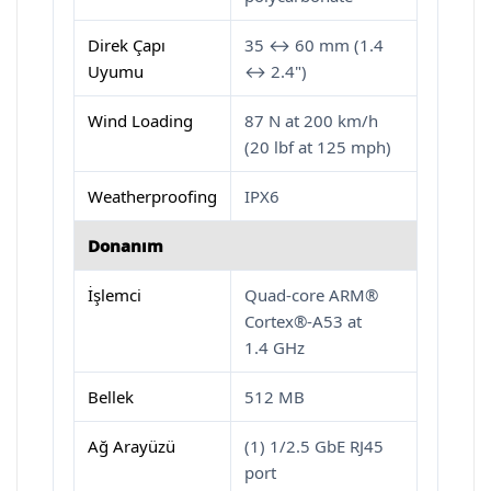
Direk Çapı
35 ↔ 60 mm (1.4
Uyumu
↔ 2.4")
Wind Loading
87 N at 200 km/h
(20 lbf at 125 mph)
Weatherproofing
IPX6
Donanım
İşlemci
Quad-core ARM®
Cortex®-A53 at
1.4 GHz
Bellek
512 MB
Ağ Arayüzü
(1) 1/2.5 GbE RJ45
port