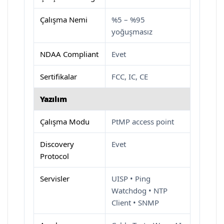
Çalışma Nemi
%5 – %95
yoğuşmasız
NDAA Compliant
Evet
Sertifikalar
FCC, IC, CE
Yazılım
Çalışma Modu
PtMP access point
Discovery
Evet
Protocol
Servisler
UISP • Ping
Watchdog • NTP
Client • SNMP