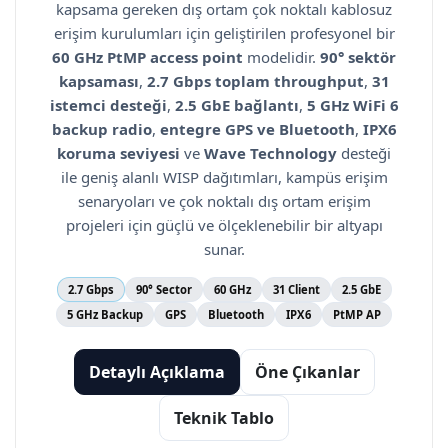
kapsama gereken dış ortam çok noktalı kablosuz
erişim kurulumları için geliştirilen profesyonel bir
60 GHz PtMP access point
modelidir.
90° sektör
kapsaması
,
2.7 Gbps toplam throughput
,
31
istemci desteği
,
2.5 GbE bağlantı
,
5 GHz WiFi 6
backup radio
,
entegre GPS ve Bluetooth
,
IPX6
koruma seviyesi
ve
Wave Technology
desteği
ile geniş alanlı WISP dağıtımları, kampüs erişim
senaryoları ve çok noktalı dış ortam erişim
projeleri için güçlü ve ölçeklenebilir bir altyapı
sunar.
2.7 Gbps
90° Sector
60 GHz
31 Client
2.5 GbE
5 GHz Backup
GPS
Bluetooth
IPX6
PtMP AP
Detaylı Açıklama
Öne Çıkanlar
Teknik Tablo