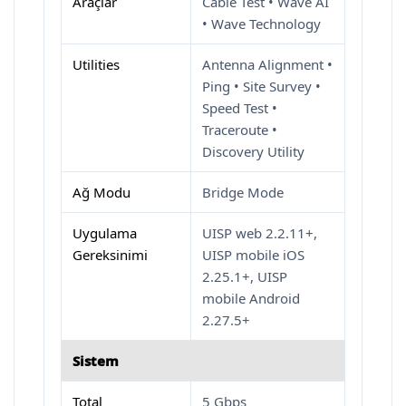
Araçlar
Cable Test • Wave AI
• Wave Technology
Utilities
Antenna Alignment •
Ping • Site Survey •
Speed Test •
Traceroute •
Discovery Utility
Ağ Modu
Bridge Mode
Uygulama
UISP web 2.2.11+,
Gereksinimi
UISP mobile iOS
2.25.1+, UISP
mobile Android
2.27.5+
Sistem
Total
5 Gbps