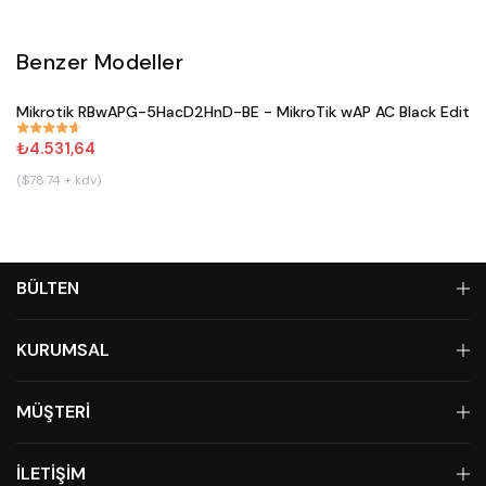
Benzer Modeller
Satın Al
Mikrotik RBwAPG-5HacD2HnD-BE - MikroTik wAP AC Black Editio
#
671
₺4.531,64
($78.74 + kdv)
BÜLTEN
KURUMSAL
MÜŞTERİ
İLETİŞİM