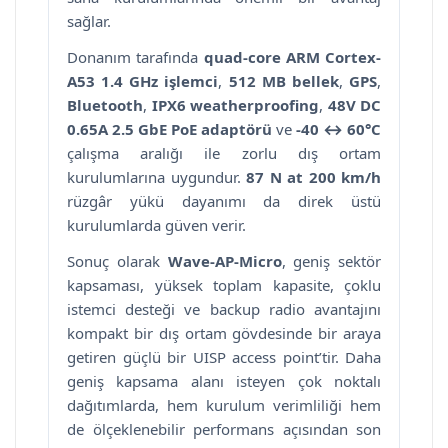
sağlar.
Donanım tarafında
quad-core ARM Cortex-
A53 1.4 GHz işlemci
,
512 MB bellek
,
GPS
,
Bluetooth
,
IPX6 weatherproofing
,
48V DC
0.65A 2.5 GbE PoE adaptörü
ve
-40 ↔ 60°C
çalışma aralığı ile zorlu dış ortam
kurulumlarına uygundur.
87 N at 200 km/h
rüzgâr yükü dayanımı da direk üstü
kurulumlarda güven verir.
Sonuç olarak
Wave-AP-Micro
, geniş sektör
kapsaması, yüksek toplam kapasite, çoklu
istemci desteği ve backup radio avantajını
kompakt bir dış ortam gövdesinde bir araya
getiren güçlü bir UISP access point’tir. Daha
geniş kapsama alanı isteyen çok noktalı
dağıtımlarda, hem kurulum verimliliği hem
de ölçeklenebilir performans açısından son