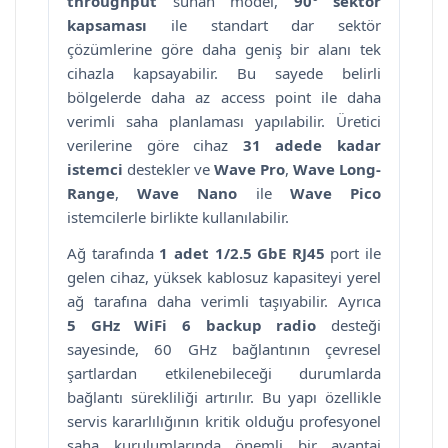
throughput
sunan model,
90° sektör
kapsaması
ile standart dar sektör
çözümlerine göre daha geniş bir alanı tek
cihazla kapsayabilir. Bu sayede belirli
bölgelerde daha az access point ile daha
verimli saha planlaması yapılabilir. Üretici
verilerine göre cihaz
31 adede kadar
istemci
destekler ve
Wave Pro
,
Wave Long-
Range
,
Wave Nano
ile
Wave Pico
istemcilerle birlikte kullanılabilir.
Ağ tarafında
1 adet 1/2.5 GbE RJ45
port ile
gelen cihaz, yüksek kablosuz kapasiteyi yerel
ağ tarafına daha verimli taşıyabilir. Ayrıca
5 GHz WiFi 6 backup radio
desteği
sayesinde, 60 GHz bağlantının çevresel
şartlardan etkilenebileceği durumlarda
bağlantı sürekliliği artırılır. Bu yapı özellikle
servis kararlılığının kritik olduğu profesyonel
saha kurulumlarında önemli bir avantaj