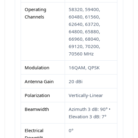
Operating
58320, 59400,
Channels
60480, 61560,
62640, 63720,
64800, 65880,
66960, 68040,
69120, 70200,
70560 MHz
Modulation
16QAM, QPSK
Antenna Gain
20 dBi
Polarization
Vertically-Linear
Beamwidth
Azimuth 3 dB: 90° •
Elevation 3 dB: 7°
Electrical
0°
Downtilt