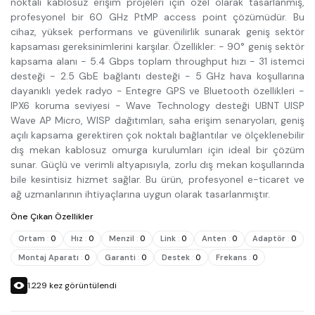
noktalı kablosuz erişim projeleri için özel olarak tasarlanmış,
profesyonel bir 60 GHz PtMP access point çözümüdür. Bu
cihaz, yüksek performans ve güvenilirlik sunarak geniş sektör
kapsaması gereksinimlerini karşılar. Özellikler: - 90° geniş sektör
kapsama alanı - 5.4 Gbps toplam throughput hızı - 31 istemci
desteği - 2.5 GbE bağlantı desteği - 5 GHz hava koşullarına
dayanıklı yedek radyo - Entegre GPS ve Bluetooth özellikleri -
IPX6 koruma seviyesi - Wave Technology desteği UBNT UISP
Wave AP Micro, WISP dağıtımları, saha erişim senaryoları, geniş
açılı kapsama gerektiren çok noktalı bağlantılar ve ölçeklenebilir
dış mekan kablosuz omurga kurulumları için ideal bir çözüm
sunar. Güçlü ve verimli altyapısıyla, zorlu dış mekan koşullarında
bile kesintisiz hizmet sağlar. Bu ürün, profesyonel e-ticaret ve
ağ uzmanlarının ihtiyaçlarına uygun olarak tasarlanmıştır.
Öne Çıkan Özellikler
Ortam
:
0
Hız
:
0
Menzil
:
0
Link
:
0
Anten
:
0
Adaptör
:
0
Montaj Aparatı
:
0
Garanti
:
0
Destek
:
0
Frekans
:
0
1.229
kez görüntülendi