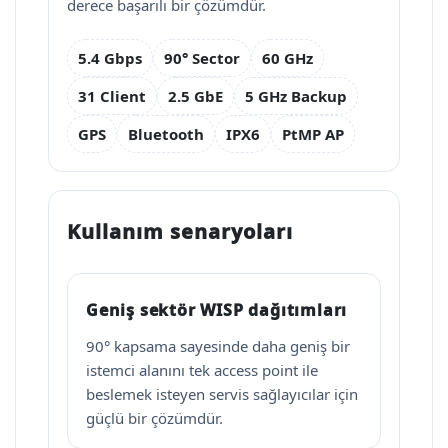
derece başarılı bir çözümdür.
5.4 Gbps
90° Sector
60 GHz
31 Client
2.5 GbE
5 GHz Backup
GPS
Bluetooth
IPX6
PtMP AP
Kullanım senaryoları
Geniş sektör WISP dağıtımları
90° kapsama sayesinde daha geniş bir
istemci alanını tek access point ile
beslemek isteyen servis sağlayıcılar için
güçlü bir çözümdür.