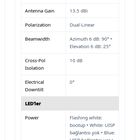
Antenna Gain
13.5 dBi
Polarization
Dual-Linear
Beamwidth
Azimuth 6 dB: 90° •
Elevation 6 dB: 25°
Cross-Pol
10 dB
Isolation
Electrical
0°
Downtilt
LED’ler
Power
Flashing white:
bootup • White: UISP
bağlantısı yok • Blue: