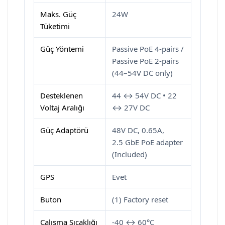
Maks. Güç
24W
Tüketimi
Güç Yöntemi
Passive PoE 4-pairs /
Passive PoE 2-pairs
(44–54V DC only)
Desteklenen
44 ↔ 54V DC • 22
Voltaj Aralığı
↔ 27V DC
Güç Adaptörü
48V DC, 0.65A,
2.5 GbE PoE adapter
(Included)
GPS
Evet
Buton
(1) Factory reset
Çalışma Sıcaklığı
-40 ↔ 60°C