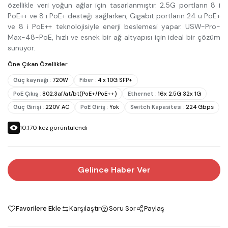
özellikle veri yoğun ağlar için tasarlanmıştır. 2.5G portların 8 i
PoE++ ve 8 i PoE+ desteği sağlarken, Gigabit portların 24 ü PoE+
ve 8 i PoE++ teknolojisiyle enerji beslemesi yapar. USW-Pro-
Max-48-PoE, hızlı ve esnek bir ağ altyapısı için ideal bir çözüm
sunuyor.
Öne Çıkan Özellikler
Güç kaynağı
:
720W
Fiber
:
4 x 10G SFP+
PoE Çıkış
:
802.3af/at/bt(PoE+/PoE++)
Ethernet
:
16x 2.5G 32x 1G
Güç Girişi
:
220V AC
PoE Giriş
:
Yok
Switch Kapasitesi
:
224 Gbps
10.170
kez görüntülendi
Gelince Haber Ver
Favorilere Ekle
Karşılaştır
Soru Sor
Paylaş