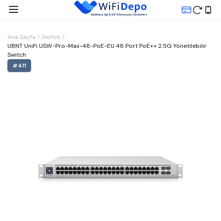
Ana Sayfa
Switch
UBNT UniFi USW-Pro-Max-48-PoE-EU 48 Port PoE++ 2.5G Yönetilebilir
Switch
#
411