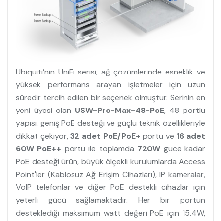
Ubiquiti’nin UniFi serisi, ağ çözümlerinde esneklik ve
yüksek performans arayan işletmeler için uzun
süredir tercih edilen bir seçenek olmuştur. Serinin en
yeni üyesi olan
USW-Pro-Max-48-PoE
, 48 portlu
yapısı, geniş PoE desteği ve güçlü teknik özellikleriyle
dikkat çekiyor,
32 adet PoE/PoE+
portu ve
16 adet
60W PoE++
portu ile toplamda
720W
güce kadar
PoE desteği ürün, büyük ölçekli kurulumlarda Access
Point'ler (Kablosuz Ağ Erişim Cihazları), IP kameralar,
VoIP telefonlar ve diğer PoE destekli cihazlar için
yeterli gücü sağlamaktadır. Her bir portun
desteklediği maksimum watt değeri PoE için 15.4W,