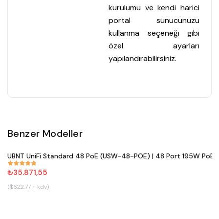
kurulumu ve kendi harici
portal sunucunuzu
kullanma seçeneği gibi
özel ayarları
yapılandırabilirsiniz.
Benzer Modeller
Satın Al
UBNT UniFi Standard 48 PoE (USW-48-POE) | 48 Port 195W PoE+ 
#
861
₺35.871,55
($622.77 + kdv)