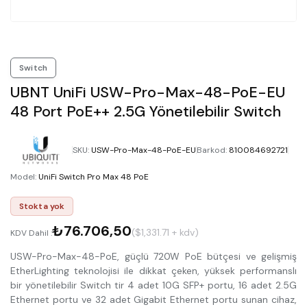
Switch
UBNT UniFi USW-Pro-Max-48-PoE-EU
48 Port PoE++ 2.5G Yönetilebilir Switch
SKU
:
USW-Pro-Max-48-PoE-EU
Barkod
:
810084692721
Model
:
UniFi Switch Pro Max 48 PoE
Stokta yok
₺76.706,50
($1,331.71 + kdv)
KDV Dahil :
USW-Pro-Max-48-PoE, güçlü 720W PoE bütçesi ve gelişmiş
EtherLighting teknolojisi ile dikkat çeken, yüksek performanslı
bir yönetilebilir Switch tir 4 adet 10G SFP+ portu, 16 adet 2.5G
Ethernet portu ve 32 adet Gigabit Ethernet portu sunan cihaz,