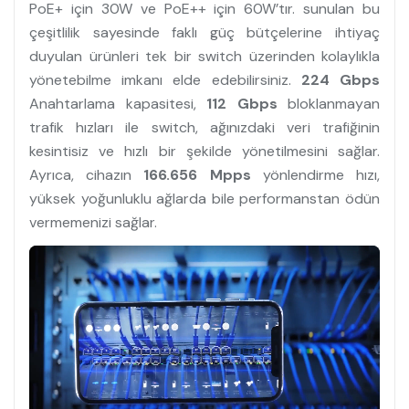
PoE+ için 30W ve PoE++ için 60W’tır. sunulan bu
çeşitlilik sayesinde faklı güç bütçelerine ihtiyaç
duyulan ürünleri tek bir switch üzerinden kolaylıkla
yönetebilme imkanı elde edebilirsiniz.
224 Gbps
Anahtarlama kapasitesi,
112 Gbps
bloklanmayan
trafik hızları ile switch, ağınızdaki veri trafiğinin
kesintisiz ve hızlı bir şekilde yönetilmesini sağlar.
Ayrıca, cihazın
166.656 Mpps
yönlendirme hızı,
yüksek yoğunluklu ağlarda bile performanstan ödün
vermemenizi sağlar.