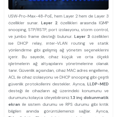
USW-Pro-Max-48-PoE, hem Layer 2 hem de Layer 3
özellikler sunar.
Layer 2
özellikleri arasında IGMP
snooping, STP/RSTP, port izolasyonu, storm control,
ve jumbo frame desteği bulunur.
Layer 3
özellikleri
ise DHCP relay, inter-VLAN routing ve statik
yönlendirme gibi gelişmiş ağ yönetim seçeneklerini
içerir. Bu sayede, cihaz küçük ve orta ölçekli
işletmelerin ağ altyapılarını yönetmelerine olanak
tanır. Güvenlik açısından, cihaz MAC adres engelleme,
ACL ile cihaz izolasyonu ve DHCP snooping gibi çeşitli
güvenlik protokollerini destekler. Ayrıca,
LLDP-MED
desteği ile cihazların ağ üzerindeki konumunu ve
durumunu kolayca izleyebilirsiniz.
1.3 inç dokunmatik
ekran
ile sistem durumu ve RPS durumu gibi kritik
bilgileri anında görüntülemenizi sağlar. Ayrıca,