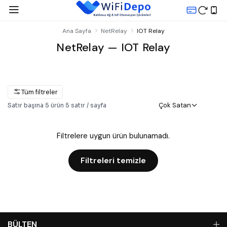
Ana Sayfa
NetRelay
IOT Relay
NetRelay — IOT Relay
Tüm filtreler
Çok Satan
Satır başına
5
ürün
·
5
satır / sayfa
Filtrelere uygun ürün bulunamadı.
Filtreleri temizle
BÜLTEN