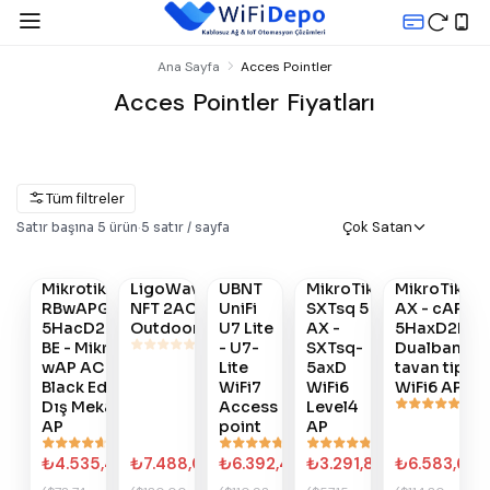
Ana Sayfa
Acces Pointler
Acces Pointler Fiyatları
Tüm filtreler
Çok Satan
Satır başına
5
ürün
·
5
satır / sayfa
Satın
Satın
Satın
Satın
Satın
Al
Al
Al
Al
Al
OUTLET
Mikrotik
LigoWave
UBNT
MikroTik
MikroTik cA
#
671
#
650
#
427
#
422
#
401
RBwAPG-
NFT 2AC
UniFi
SXTsq 5
AX - cAPGi-
5HacD2HnD-
Outdoor
U7 Lite
AX -
5HaxD2Hax
BE - MikroTik
- U7-
SXTsq-
Dualband
wAP AC
Lite
5axD
tavan tipi
Black Edition
WiFi7
WiFi6
WiFi6 AP
Dış Mekan
Access
Level4
AP
point
AP
₺4.535,42
₺7.488,00
₺6.392,45
₺3.291,84
₺6.583,68