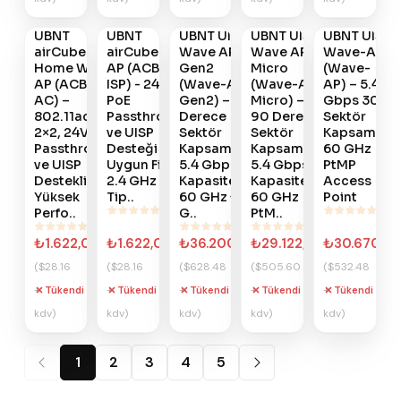
Haber
Haber
Haber
Haber
Haber
Ver
Ver
Ver
Ver
Ver
UBNT
UBNT
UBNT UISP
UBNT UISP
UBNT UISP
#
896
#
895
#
882
#
881
#
880
airCube
airCube ISP
Wave AP
Wave AP
Wave-AP
Home WiFi
AP (ACB-
Gen2
Micro
(Wave-
AP (ACB-
ISP) - 24V
(Wave-AP-
(Wave-AP-
AP) – 5.4
AC) –
PoE
Gen2) – 90
Micro) –
Gbps 30°
802.11ac
Passthrough
Derece
90 Derece
Sektör
2×2, 24V PoE
ve UISP
Sektör
Sektör
Kapsamalı
Passthrough
Desteği ile
Kapsamalı,
Kapsamalı,
60 GHz
ve UISP
Uygun Fiyatlı
5.4 Gbps
5.4 Gbps
PtMP
Destekli
2.4 GHz Ev
Kapasiteli
Kapasiteli
Access
Yüksek
Tip..
60 GHz + 5
60 GHz
Point
Perfo..
G..
PtM..
₺1.622,02
₺1.622,02
₺36.200,45
₺29.122,56
₺30.670,8
($28.16
($28.16
($628.48
($505.60
($532.48
+
+
+
+
+
Tükendi
Tükendi
Tükendi
Tükendi
Tükendi
kdv)
kdv)
kdv)
kdv)
kdv)
1
2
3
4
5