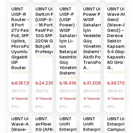
Ver
Ver
Ver
Ver
Ver
UBNT
UBNT UISP
UBNT
UBNT UISP
UBNT UISP
#
887
#
885
#
884
#
883
#
882
UISP-R
Switch Pro
UISP-P
Power Pro –
Wave AP
Router –
(UISP-S-Pro)
(UISP
WISP
Gen2
8 Port
- 16 Port 27V
Power) -
Sahaları
(Wave-AP-
27V Pasif
Pasif PoE, 4x
WISP
İçin
Gen2) – 90
PoE, SFP
10G SFP+,
Sahaları
Yedeklemeli
Derece
Uplink,
220W Güç
İçin Li-
Güç
Sektör
MicroPoP
Bütçeli
ion
Yönetim
Kapsamalı,
Uyumlu
Profesyonel..
Bataryalı
Sistemi ve
5.4 Gbps
Gigabit
Kesintisiz
Akıllı Power
Kapasiteli
ISP
Güç
TransPort
60 GHz + 5
Router
Yönetim
A..
G..
Sistemi
₺6.187,99
₺24.236,30
₺18.416,64
₺31.308,29
₺36.170,28
($107.52
($421.12
($320.00
($544.00
($628.48
+
+
+
+
+
Tükendi
Tükendi
Tükendi
Tükendi
Tükendi
Gelince
Gelince
Gelince
Gelince
Gelince
kdv)
kdv)
kdv)
kdv)
kdv)
Haber
Haber
Haber
Haber
Haber
Ver
Ver
Ver
Ver
Ver
UBNT UISP
UBNT
UBNT
UBNT
UBNT UniFi
#
880
#
876
#
875
#
874
#
873
Wave-AP
airFiber 60
UniFi
UniFi
Enterprise
(Wave-
XG (AF60-
Enterprise
Enterprise
Campus