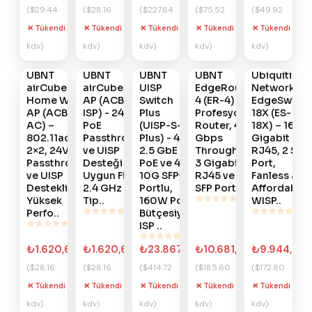
($29.44
($28.16
($227.84
($75.52
($49.92
+
+
+
+
+
Tükendi
Tükendi
Tükendi
Tükendi
Tükendi
Gelince
Gelince
Gelince
Gelince
Gelince
kdv)
kdv)
kdv)
kdv)
kdv)
Haber
Haber
Haber
Haber
Haber
Ver
Ver
Ver
Ver
Ver
UBNT
UBNT
UBNT
UBNT
Ubiquiti
#
896
#
895
#
894
#
893
#
888
airCube
airCube ISP
UISP
EdgeRouter
Networks
Home WiFi
AP (ACB-
Switch
4 (ER-4) -
EdgeSwitch
AP (ACB-
ISP) - 24V
Plus
Profesyonel
18X (ES-
AC) –
PoE
(UISP-S-
Router, 4
18X) – 16
802.11ac
Passthrough
Plus) - 4×
Gbps
Gigabit
2×2, 24V PoE
ve UISP
2.5 GbE
Throughput,
RJ45, 2 SFP
Passthrough
Desteği ile
PoE ve 4×
3 Gigabit
Port,
ve UISP
Uygun Fiyatlı
10G SFP+
RJ45 ve 1
Fanless and
Destekli
2.4 GHz Ev
Portlu,
SFP Port
Affordable
Yüksek
Tip..
160W PoE
WISP..
Perfo..
Bütçesiyle
ISP ..
₺1.620,66
₺1.620,66
₺23.867,97
₺10.681,65
₺9.944,99
($28.16
($28.16
($414.72
($185.60
($172.80
+
+
+
+
+
Tükendi
Tükendi
Tükendi
Tükendi
Tükendi
Gelince
Gelince
Gelince
Gelince
Gelince
kdv)
kdv)
kdv)
kdv)
kdv)
Haber
Haber
Haber
Haber
Haber