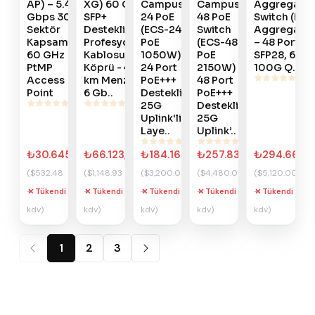
AP) – 5.4
XG) 60 GHz
Campus
Campus
Aggregatio
Gbps 30°
SFP+
24 PoE
48 PoE
Switch (ECS
Sektör
Destekli
(ECS-24-
Switch
Aggregatio
Kapsamalı
Profesyonel
PoE
(ECS-48-
– 48 Port 2
60 GHz
Kablosuz
1050W) -
PoE
SFP28, 6 Por
PtMP
Köprü - 4+
24 Port
2150W) -
100G Q..
Access
km Menzilli,
PoE+++
48 Port
Point
6 Gb..
Destekli,
PoE+++
25G
Destekli,
Uplink'li
25G
Laye..
Uplink’..
₺30.645,29
₺66.123,22
₺184.166,40
₺257.832,96
₺294.666,
($532.48
($1,148.93
($3,200.00
($4,480.00
($5,120.00
+
+
+
+
+
Tükendi
Tükendi
Tükendi
Tükendi
Tükendi
kdv)
kdv)
kdv)
kdv)
kdv)
1
2
3