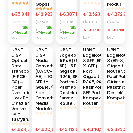
Gbps I..
Modül
₺35.841,66
₺12.923,88
₺6.387,12
₺12.523,32
₺4.272,66
($622.77
($224.56
($110.98
($217.60
($74.24
+
+
+
+
+
Tükendi
Tükendi
Hızlı kargo
Hızlı kargo
Hızlı kargo
Gelince
Gelince
Gelince
Gelince
Gelince
Mevcut
Mevcut
Mevcut
kdv)
kdv)
kdv)
kdv)
kdv)
Haber
Haber
Haber
Haber
Haber
Ver
Ver
Ver
Ver
Ver
UBNT
UBNT
UBNT
UBNT
UBNT
#
902
#
901
#
899
#
898
#
897
UISP
UISP
EdgeRouter
EdgeRouter
EdgeRoute
Optical
Media
6 PoE (ER-
X SFP (ER-
X (ER-X) –
Data
Converter
6P) - 5 Port
X-SFP) – 5
Gigabit
Transport
(UACC-
Gigabit
Port
Router, 24V
(F-POE-
AE) – 1G
RJ45, SFP
Gigabit
Pasif PoE
G2) –
SFP to
Port ve 24V
RJ45, 24V
Girişi ve Po
Fiber
GbE RJ45
Pasif PoE
Pasif PoE ve
Passthroug
Üzerinden
Fiber
Destekli
SFP Portlu
Destekli
Uzak PoE
Converter
Fansız
Kompakt
Kompakt ..
Cihazlara
Media
Route..
Router
Veri ve
Module
Güç
Taşıyan..
₺1.694,33
₺1.620,66
₺13.112,65
₺4.346,33
₺2.873,00