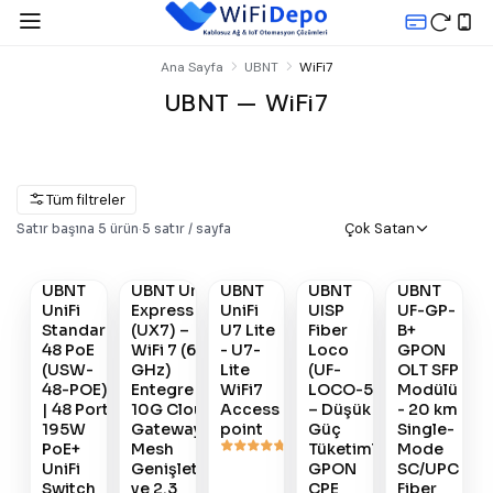
Ana Sayfa
UBNT
WiFi7
UBNT — WiFi7
Tüm filtreler
Gelince
Gelince
Çok Satan
Satır başına
5
ürün
·
5
satır / sayfa
Satın
Satın
Satın
Haber
Haber
Al
Al
Al
Ver
Ver
UBNT
UBNT UniFi
UBNT
UBNT
UBNT
#
861
#
833
#
427
#
906
#
904
UniFi
Express 7
UniFi
UISP
UF-GP-
Standard
(UX7) –
U7 Lite
Fiber
B+
48 PoE
WiFi 7 (6
- U7-
Loco
GPON
(USW-
GHz)
Lite
(UF-
OLT SFP
48-POE)
Entegre
WiFi7
LOCO-5)
Modülü
| 48 Port
10G Cloud
Access
– Düşük
- 20 km
195W
Gateway,
point
Güç
Single-
PoE+
Mesh
Tüketimli
Mode
UniFi
Genişletme
GPON
SC/UPC
Switch
ve 2.3
CPE
Fiber