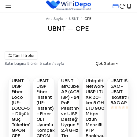
Ana Sayfa
UBNT
CPE
UBNT — CPE
Tüm filtreler
Gelince
Gelince
Gelince
Gelince
Gelince
Çok Satan
Satır başına
5
ürün
·
5
satır / sayfa
Haber
Haber
Haber
Haber
Haber
Ver
Ver
Ver
Ver
Ver
UBNT
UBNT
UBNT
Ubiquiti
UBNT IS-
#
906
#
905
#
895
#
803
#
655
UISP
UISP
airCube ISP
Networks
5AC -
Fiber
Fiber
AP (ACB-
UISP LTU-
UBNT
Loco
Instant
ISP) - 24V
XR 30+
IsoStation
(UF-
(UF-
PoE
km 5 GHz
5AC AP
LOCO-5)
Instant)
Passthrough
LTU 900+
– Düşük
– Fiber
ve UISP
Mbps
Güç
OLT
Desteği ile
Uzun
Tüketimli
Uyumlu
Uygun Fiyatlı
Menzilli
GPON
Kompakt
2.4 GHz Ev
PTP
CPE
GPON
Tip..
Backhaul