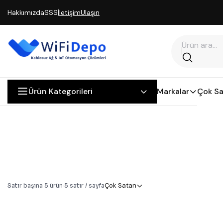
Hakkımızda
SSS
İletişim
Ulaşın
Ürün Kategorileri
Markalar
Çok Sa
Çok Satan
Satır başına
5
ürün
·
5
satır / sayfa