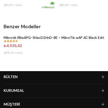
($5.85 + kdv)
($5.59 + kdv)
Hızlı kargo
Mevcut
Benzer Modeller
Satın Al
Mikrotik RBwAPG-5HacD2HnD-BE - MikroTik wAP AC Black Editio
#
671
₺4.535,42
($78.74 + kdv)
BÜLTEN
KURUMSAL
MÜŞTERİ