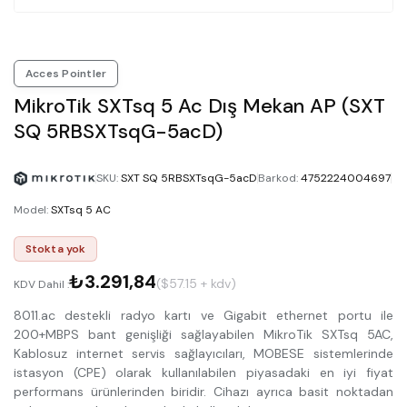
Acces Pointler
MikroTik SXTsq 5 Ac Dış Mekan AP (SXT
SQ 5RBSXTsqG-5acD)
SKU
:
SXT SQ 5RBSXTsqG-5acD
Barkod
:
4752224004697
Model
:
SXTsq 5 AC
Stokta yok
₺3.291,84
($57.15 + kdv)
KDV Dahil :
8011.ac destekli radyo kartı ve Gigabit ethernet portu ile
200+MBPS bant genişliği sağlayabilen MikroTik SXTsq 5AC,
Kablosuz internet servis sağlayıcıları, MOBESE sistemlerinde
istasyon (CPE) olarak kullanılabilen piyasadaki en iyi fiyat
performans ürünlerinden biridir. Cihazı ayrıca basit noktadan