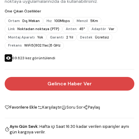
noktaya uygulamalarınızda da kullanabilirsiniz.
Öne Çıkan Özellikler
Ortam
:
Dış Mekan
Hız
:
100Mbps
Menzil
:
5Km
Link
:
Noktadan noktaya (PTP)
Anten
:
45°
Adaptör
:
Var
Montaj Aparatı
:
Yok
Garanti
:
2 Yıl
Destek
:
Ücretsiz
Frekans
:
WiFi5(802.11ac)5 GHz
69.823
kez görüntülendi
Gelince Haber Ver
Favorilere Ekle
Karşılaştır
Soru Sor
Paylaş
Aynı Gün Sevk
:
Hafta içi Saat 16:30 kadar verilen siparişler aynı
gün kargoya verilir.