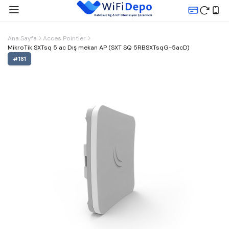
Ana Sayfa
Acces Pointler
MikroTik SXTsq 5 ac Dış mekan AP (SXT SQ 5RBSXTsqG-5acD)
#
181