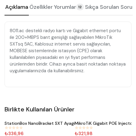
Açıklama
Özellikler
Yorumlar
Sıkça Sorulan Sorul
12
8011.ac destekli radyo kartı ve Gigabit ethernet portu
ile 200+MBPS bant genişliği sağlayabilen MikroTik
SXTsq 5AC, Kablosuz internet servis sağlayıcıları,
MOBESE sistemlerinde istasyon (CPE) olarak
kullanılabilen piyasadaki en iyi fiyat performans
ürünlerinden biridir. Cihazı ayrıca basit noktadan noktaya
uygulamalarınızda da kullanabilirsiniz.
Birlikte Kullanılan Ürünler
Satın Al
Satın Al
StationBox NanoBracket SXT Ayagi
MikroTiK Gigabit POE Injecto
#
481
#
289
₺336,96
₺321,98