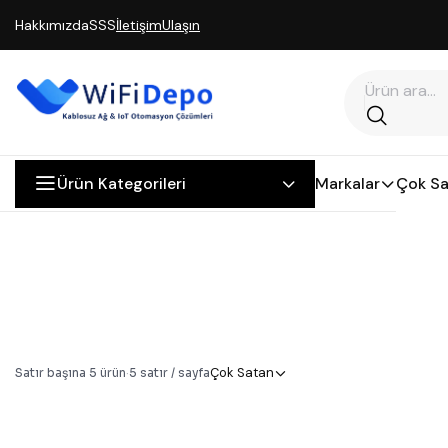
Hakkımızda
SSS
İletişim
Ulaşın
Ürün Kategorileri
Markalar
Çok Sa
Çok Satan
Satır başına
5
ürün
·
5
satır / sayfa