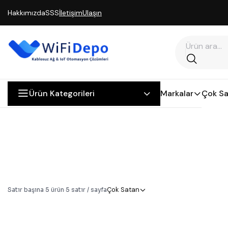
Hakkımızda
SSS
İletişim
Ulaşın
Ürün Kategorileri
Markalar
Çok Sa
Çok Satan
Satır başına
5
ürün
·
5
satır / sayfa