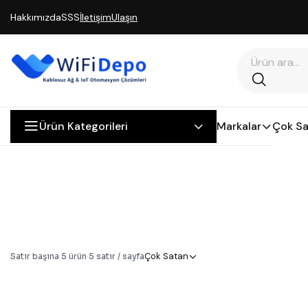
Hakkımızda
SSS
İletişim
Ulaşın
Ürün Kategorileri
Markalar
Çok Sa
Çok Satan
Satır başına
5
ürün
·
5
satır / sayfa