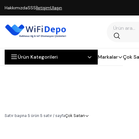
Hakkımızda
SSS
İletişim
Ulaşın
Ürün Kategorileri
Markalar
Çok Sa
Çok Satan
Satır başına
5
ürün
·
5
satır / sayfa