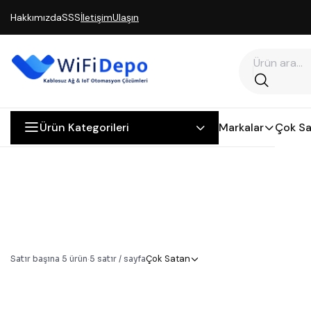
Hakkımızda
SSS
İletişim
Ulaşın
Ürün Kategorileri
Markalar
Çok Sa
Çok Satan
Satır başına
5
ürün
·
5
satır / sayfa