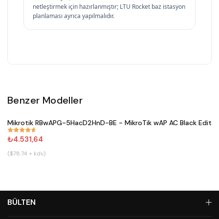
netleştirmek için hazırlanmıştır; LTU Rocket baz istasyon
planlaması ayrıca yapılmalıdır.
Benzer Modeller
Satın Al
Mikrotik RBwAPG-5HacD2HnD-BE - MikroTik wAP AC Black Editio
#
671
₺4.531,64
($78.74 + kdv)
BÜLTEN