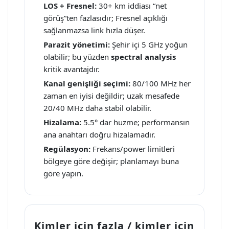
LOS + Fresnel:
30+ km iddiası “net
görüş”ten fazlasıdır; Fresnel açıklığı
sağlanmazsa link hızla düşer.
Parazit yönetimi:
Şehir içi 5 GHz yoğun
olabilir; bu yüzden
spectral analysis
kritik avantajdır.
Kanal genişliği seçimi:
80/100 MHz her
zaman en iyisi değildir; uzak mesafede
20/40 MHz daha stabil olabilir.
Hizalama:
5.5° dar huzme; performansın
ana anahtarı doğru hizalamadır.
Regülasyon:
Frekans/power limitleri
bölgeye göre değişir; planlamayı buna
göre yapın.
Kimler için fazla / kimler için