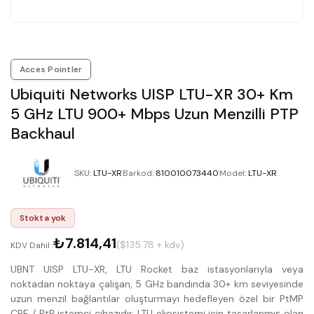
Acces Pointler
Ubiquiti Networks UISP LTU-XR 30+ Km
5 GHz LTU 900+ Mbps Uzun Menzilli PTP
Backhaul
SKU
:
LTU-XR
Barkod
:
810010073440
Model
:
LTU-XR
Stokta yok
₺7.814,41
($135.78 + kdv)
KDV Dahil :
UBNT UISP LTU-XR, LTU Rocket baz istasyonlarıyla veya
noktadan noktaya çalışan, 5 GHz bandında 30+ km seviyesinde
uzun menzil bağlantılar oluşturmayı hedefleyen özel bir PtMP
CPE / PtP istemci cihazıdır. LTU ekosistemi için tasarlanmış olan