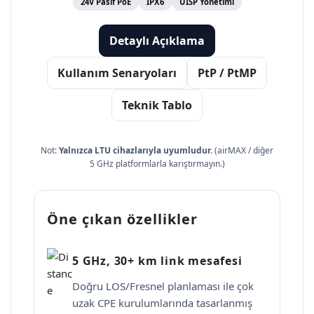
24V Pasif PoE
IPX6
UISP Yönetimi
Detaylı Açıklama
Kullanım Senaryoları
PtP / PtMP
Teknik Tablo
Not:
Yalnızca LTU cihazlarıyla uyumludur.
(airMAX / diğer
5 GHz platformlarla karıştırmayın.)
Öne çıkan özellikler
5 GHz, 30+ km link mesafesi
Doğru LOS/Fresnel planlaması ile çok
uzak CPE kurulumlarında tasarlanmış