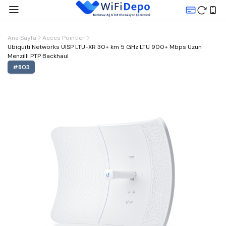
Ana Sayfa
Acces Pointler
Ubiquiti Networks UISP LTU-XR 30+ km 5 GHz LTU 900+ Mbps Uzun
Menzilli PTP Backhaul
#
803