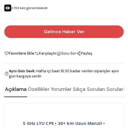
2.153
kez görüntülendi
Gelince Haber Ver
Favorilere Ekle
Karşılaştır
Soru Sor
Paylaş
Aynı Gün Sevk
:
Hafta içi Saat 16:30 kadar verilen siparişler aynı
gün kargoya verilir.
Açıklama
Özellikler
Yorumlar
Sıkça Sorulan Sorular
2
5 GHz LTU CPE • 30+ km Uzun Menzil •