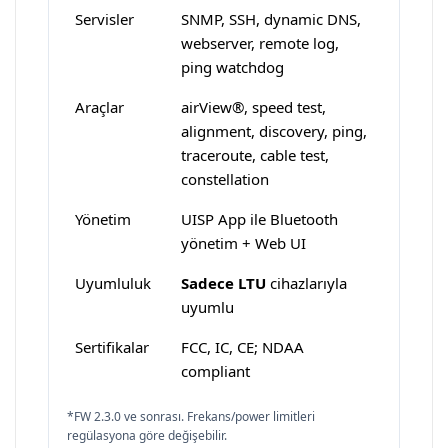
Servisler
SNMP, SSH, dynamic DNS,
webserver, remote log,
ping watchdog
Araçlar
airView®, speed test,
alignment, discovery, ping,
traceroute, cable test,
constellation
Yönetim
UISP App ile Bluetooth
yönetim + Web UI
Uyumluluk
Sadece LTU
cihazlarıyla
uyumlu
Sertifikalar
FCC, IC, CE; NDAA
compliant
*FW 2.3.0 ve sonrası. Frekans/power limitleri
regülasyona göre değişebilir.