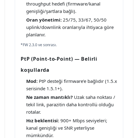
throughput hedefi (firmware/kanal
genişliği/şartlara bağlı).
Oran yönetimi:
25/75, 33/67, 50/50
uplink/downlink oranlarıyla ihtiyaca göre
planlanır.
*FW 2.3.0 ve sonrası.
PtP (Point-to-Point) — Belirli
koşullarda
Mod:
PtP desteği firmware’e bağlıdır (1.5.x
serisinde 1.5.1+).
Ne zaman mantıklı?
Uzak saha noktası /
tekil link, parazitin daha kontrollü olduğu
rotalar.
Hız beklentisi:
900+ Mbps seviyeleri;
kanal genişliği ve SNR yeterliyse
mümkündür.