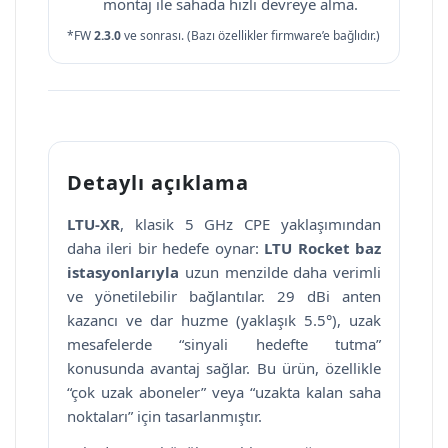
montaj ile sahada hızlı devreye alma.
*FW
2.3.0
ve sonrası. (Bazı özellikler firmware’e bağlıdır.)
Detaylı açıklama
LTU-XR
, klasik 5 GHz CPE yaklaşımından
daha ileri bir hedefe oynar:
LTU Rocket baz
istasyonlarıyla
uzun menzilde daha verimli
ve yönetilebilir bağlantılar. 29 dBi anten
kazancı ve dar huzme (yaklaşık 5.5°), uzak
mesafelerde “sinyali hedefte tutma”
konusunda avantaj sağlar. Bu ürün, özellikle
“çok uzak aboneler” veya “uzakta kalan saha
noktaları” için tasarlanmıştır.