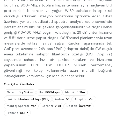
bu cihaz, 900+ Mbps toplam kapasite sunmayı amaçlayan LTU
protokolünü benimser ve yoğun WISP sahalarında spektral
verimliliği artırırken istasyon yönetimini optimize eder. Cihaz
üzerinde yer alan dedicated spectral analysis radio sayesinde
parazit analizi hızlı bir şekilde gerçekleştirilebilir ve doğru kanal
genişliği (10–100 MHz) seçimi kolaylaştırılır. 29 dBi anten kazancı
ve 5.5° dar huzme yapısı, doğru LOS/Fresnel planlamasıyla uzun
mesafelerde istikrarlı sinyal sağlar. Kurulum aşamasında tek
GbE port üzerinden 24V pasif PoE (adaptör dahil) ile 9W düşük
enerji tüketimine sahiptir. Bluetooth özelliği (UISP App ile)
sayesinde sahada hızlı bir şekilde kurulum ve hizalama
yapabilirsiniz. UBNT UISP LTU-XR, yüksek performansı,
güvenilirliği ve kolay kullanımıyla uzun menzilli bağlantı
ihtiyaçlarınızı karşılamak için ideal bir seçenektir.
Öne Çıkan Özellikler
Ortam
:
Dış Mekan
Hız
:
866Mbps
Menzil
:
30Km
Link
:
Noktadan noktaya (PTP)
Anten
:
5°
Adaptör
:
Var
Montaj Aparatı
:
Var
Garanti
:
2 Yıl
Destek
:
Ücretsiz
Frekans
:
5GHz