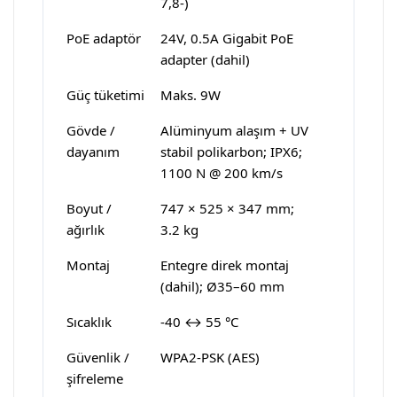
7,8-)
PoE adaptör
24V, 0.5A Gigabit PoE
adapter (dahil)
Güç tüketimi
Maks. 9W
Gövde /
Alüminyum alaşım + UV
dayanım
stabil polikarbon; IPX6;
1100 N @ 200 km/s
Boyut /
747 × 525 × 347 mm;
ağırlık
3.2 kg
Montaj
Entegre direk montaj
(dahil); Ø35–60 mm
Sıcaklık
-40 ↔ 55 °C
Güvenlik /
WPA2-PSK (AES)
şifreleme