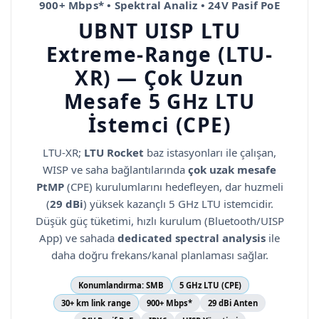
900+ Mbps* • Spektral Analiz • 24V Pasif PoE
UBNT
UISP LTU
Extreme-Range (LTU-
XR)
— Çok Uzun
Mesafe 5 GHz LTU
İstemci (CPE)
LTU-XR;
LTU Rocket
baz istasyonları ile çalışan,
WISP ve saha bağlantılarında
çok uzak mesafe
PtMP
(CPE) kurulumlarını hedefleyen, dar huzmeli
(
29 dBi
) yüksek kazançlı 5 GHz LTU istemcidir.
Düşük güç tüketimi, hızlı kurulum (Bluetooth/UISP
App) ve sahada
dedicated spectral analysis
ile
daha doğru frekans/kanal planlaması sağlar.
Konumlandırma:
SMB
5 GHz LTU (CPE)
30+ km link range
900+ Mbps*
29 dBi Anten