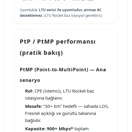
Uyumluluk:
LTU serisi ile uyumludur, airmax AC
desteklemez
. (LTU Rocket baz istasyon gerektirir.)
PtP / PtMP performansı
(pratik bakış)
PtMP (Point-to-MultiPoint) — Ana
senaryo
Rol:
CPE (istemci), LTU Rocket baz
istasyona bağlanır.
Mesafe:
“30+ km” hedefli — sahada LOS,
Fresnel açıklığı ve gürültü tabanına
bağlıdır.
Kapasite:
900+ Mbps*
toplam