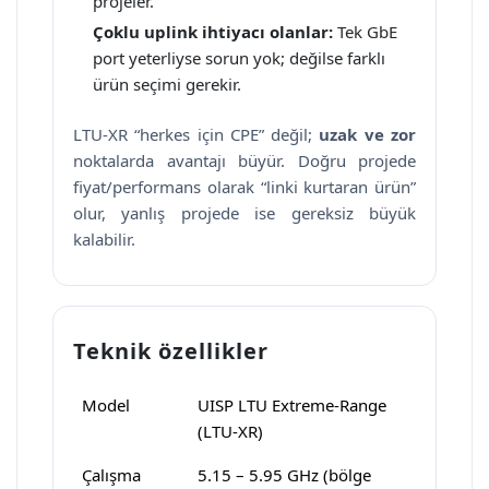
projeler.
Çoklu uplink ihtiyacı olanlar:
Tek GbE
port yeterliyse sorun yok; değilse farklı
ürün seçimi gerekir.
LTU-XR “herkes için CPE” değil;
uzak ve zor
noktalarda avantajı büyür. Doğru projede
fiyat/performans olarak “linki kurtaran ürün”
olur, yanlış projede ise gereksiz büyük
kalabilir.
Teknik özellikler
Model
UISP LTU Extreme-Range
(LTU-XR)
Çalışma
5.15 – 5.95 GHz (bölge