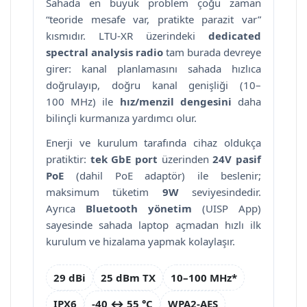
Sahada en büyük problem çoğu zaman
“teoride mesafe var, pratikte parazit var”
kısmıdır. LTU-XR üzerindeki
dedicated
spectral analysis radio
tam burada devreye
girer: kanal planlamasını sahada hızlıca
doğrulayıp, doğru kanal genişliği (10–
100 MHz) ile
hız/menzil dengesini
daha
bilinçli kurmanıza yardımcı olur.
Enerji ve kurulum tarafında cihaz oldukça
pratiktir:
tek GbE port
üzerinden
24V pasif
PoE
(dahil PoE adaptör) ile beslenir;
maksimum tüketim
9W
seviyesindedir.
Ayrıca
Bluetooth yönetim
(UISP App)
sayesinde sahada laptop açmadan hızlı ilk
kurulum ve hizalama yapmak kolaylaşır.
29 dBi
25 dBm TX
10–100 MHz*
IPX6
-40 ↔ 55 °C
WPA2-AES