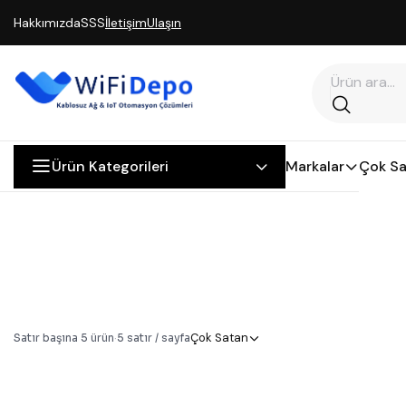
Hakkımızda
SSS
İletişim
Ulaşın
Ürün Kategorileri
Markalar
Çok Sa
Çok Satan
Satır başına
5
ürün
·
5
satır / sayfa